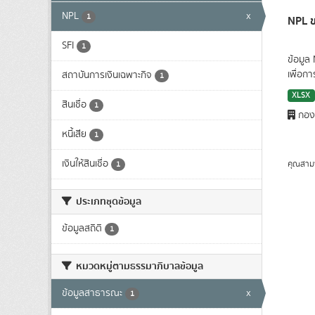
NPL
x
1
NPL ข
SFI
1
ข้อมูล
เพื่อก
สถาบันการเงินเฉพาะกิจ
1
XLSX
สินเชื่อ
1
กองน
หนี้เสีย
1
เงินให้สินเชื่อ
คุณสาม
1
ประเภทชุดข้อมูล
ข้อมูลสถิติ
1
หมวดหมู่ตามธรรมาภิบาลข้อมูล
ข้อมูลสาธารณะ
x
1