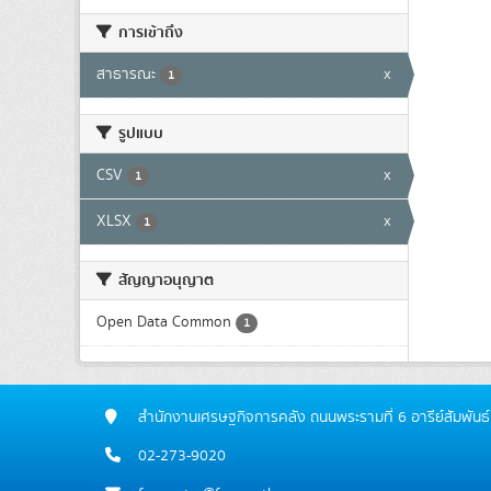
การเข้าถึง
สาธารณะ
x
1
รูปแบบ
CSV
x
1
XLSX
x
1
สัญญาอนุญาต
Open Data Common
1
สำนักงานเศรษฐกิจการคลัง ถนนพระรามที่ 6 อารีย์สัมพ
02-273-9020