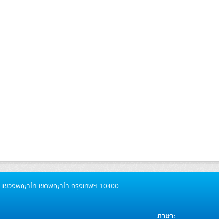
ันธ์ แขวงพญาไท เขตพญาไท กรุงเทพฯ 10400
ภาษา