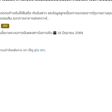
ยอดคงค้างเงินให้สินเชื่อ เงินรับฝาก และข้อมูลลูกหนี้รอการชดเชยจากรัฐบาลตามธุ
ออมสิน ธนาคารอาคารสงเคราะห์...
CSV
โยบายระบบการเงินและสถาบันการเงิน
16 มิถุนายน 2569
ารถเข้าถึงคลังทาง
API
(ให้ดู
คู่มือ API
).