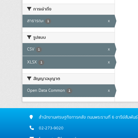
การเข้าถึง
สาธารณะ
x
1
รูปแบบ
CSV
x
1
XLSX
x
1
สัญญาอนุญาต
Open Data Common
x
1
สำนักงานเศรษฐกิจการคลัง ถนนพระรามที่ 6 อารีย์สัมพ
02-273-9020