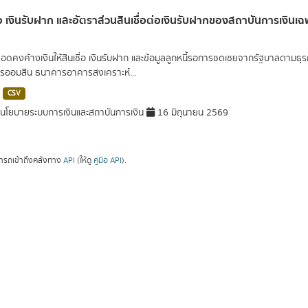
ื่อ เงินรับฝาก และอัตราส่วนสินเชื่อต่อเงินรับฝากของสถาบันการเงินเ
ยอดคงค้างเงินให้สินเชื่อ เงินรับฝาก และข้อมูลลูกหนี้รอการชดเชยจากรัฐบาลตามธุ
ออมสิน ธนาคารอาคารสงเคราะห์...
CSV
โยบายระบบการเงินและสถาบันการเงิน
16 มิถุนายน 2569
ารถเข้าถึงคลังทาง
API
(ให้ดู
คู่มือ API
).