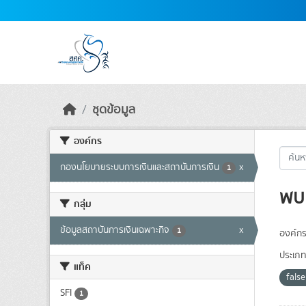
Skip to main content
ชุดข้อมูล
องค์กร
กองนโยบายระบบการเงินและสถาบันการเงิน
x
1
พบ 
กลุ่ม
ข้อมูลสถาบันการเงินเฉพาะกิจ
x
1
องค์กร
ประเภท
แท็ค
fals
SFI
1