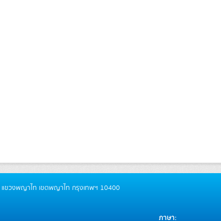
ันธ์ แขวงพญาไท เขตพญาไท กรุงเทพฯ 10400
ภาษา