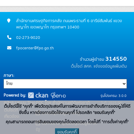
สำนักงานเศรษฐกิจการคลัง ถนนพระรามที่ 6 อารีย์สัมพันธ์ แขวง
พญาไท เขตพญาไท กรุงเทพฯ 10400
02-273-9020
fpocenter@fpo.go.th
314550
จำนวนผู้เข้าชม
เว็บไซต์ สศค.
แจ้งขอข้อมูลเพิ่มเติม
ภาษา
Powered by:
รุ่นโปรแกรม: 3.0.0
สนับสนุนระบบ Thai-GDC โดย สำนักงานสถิติแห่งชาติ
วันที่: 2025-06-
x
เว็บไซต์นี้ใช้ "คุกกี้" เพื่อวัตถุประสงค์ในการพัฒนาการเข้าถึงบริการของผู้ใช้ให้ดี
เว็บไซต์ที่
10
ยิ่งขึ้น หากต้องการเปิดใช้งานคุกกี้ โปรดคลิก "ยอมรับคุกกี้"
ระบบบัญชีข้อมูลภาครัฐ
เกี่ยวข้อง:
คุณสามารถถอนการยินยอมของคุณได้ตลอดเวลา โดยไปที่ "การตั้งค่าคุกกี้"
บริการนามานุกรมบัญชีข้อมูลภาค
รัฐ
ยอมรับคุกกี้