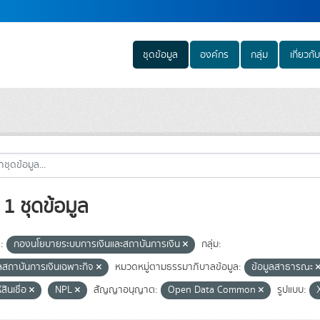
ชุดข้อมูล
องค์กร
กลุ่ม
เกี่ยวกับ
1 ชุดข้อมูล
:
กองนโยบายระบบการเงินและสถาบันการเงิน
กลุ่ม:
ูลสถาบันการเงินเฉพาะกิจ
หมวดหมู่ตามธรรมาภิบาลข้อมูล:
ข้อมูลสาธารณะ
้สินเชื่อ
NPL
สัญญาอนุญาต:
Open Data Common
รูปแบบ: