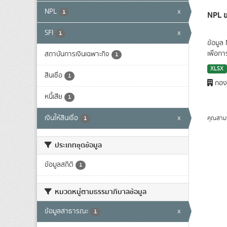
NPL
x
1
NPL ข
SFI
x
1
ข้อมูล
เพื่อก
สถาบันการเงินเฉพาะกิจ
1
XLSX
สินเชื่อ
1
กองน
หนี้เสีย
1
เงินให้สินเชื่อ
x
คุณสาม
1
ประเภทชุดข้อมูล
ข้อมูลสถิติ
1
หมวดหมู่ตามธรรมาภิบาลข้อมูล
ข้อมูลสาธารณะ
x
1