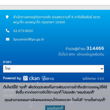
สำนักงานเศรษฐกิจการคลัง ถนนพระรามที่ 6 อารีย์สัมพันธ์ แขวง
พญาไท เขตพญาไท กรุงเทพฯ 10400
02-273-9020
fpocenter@fpo.go.th
314466
จำนวนผู้เข้าชม
เว็บไซต์ สศค.
แจ้งขอข้อมูลเพิ่มเติม
ภาษา
Powered by:
รุ่นโปรแกรม: 3.0.0
สนับสนุนระบบ Thai-GDC โดย สำนักงานสถิติแห่งชาติ
วันที่: 2025-06-
x
เว็บไซต์นี้ใช้ "คุกกี้" เพื่อวัตถุประสงค์ในการพัฒนาการเข้าถึงบริการของผู้ใช้ให้ดี
เว็บไซต์ที่
10
ยิ่งขึ้น หากต้องการเปิดใช้งานคุกกี้ โปรดคลิก "ยอมรับคุกกี้"
ระบบบัญชีข้อมูลภาครัฐ
เกี่ยวข้อง:
คุณสามารถถอนการยินยอมของคุณได้ตลอดเวลา โดยไปที่ "การตั้งค่าคุกกี้"
บริการนามานุกรมบัญชีข้อมูลภาค
รัฐ
ยอมรับคุกกี้