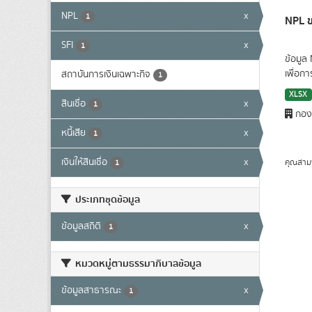
NPL
x
1
NPL ข
SFI
x
1
ข้อมูล
เพื่อก
สถาบันการเงินเฉพาะกิจ
1
XLSX
สินเชื่อ
x
1
กองน
หนี้เสีย
x
1
เงินให้สินเชื่อ
x
คุณสาม
1
ประเภทชุดข้อมูล
ข้อมูลสถิติ
x
1
หมวดหมู่ตามธรรมาภิบาลข้อมูล
ข้อมูลสาธารณะ
x
1