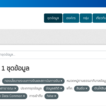
ชุดข้อมูล
องค์กร
กลุ่ม
เกี่ยวกับ
1 ชุดข้อมูล
:
กองนโยบายระบบการเงินและสถาบันการเงิน
หมวดหมู่ตามธรรมาภิบาลข้อมู
ูลสาธารณะ
ประเภทชุดข้อมูล:
ข้อมูลสถิติ
แท็ค:
สินเชื่อ
เงินให้สิน
n Data Common
การเข้าถึง:
false