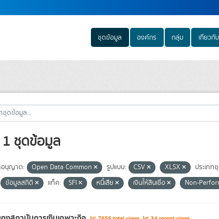
ชุดข้อมูล
องค์กร
กลุ่ม
เกี่ยวกับ
1 ชุดข้อมูล
อนุญาต:
Open Data Common
รูปแบบ:
CSV
XLSX
ประเภทช
ข้อมูลสถิติ
แท็ค:
SFI
หนี้เสีย
เงินให้สินเชื่อ
Non-Perfo
องสถาบันการเงินเฉพาะกิจ
7656 total views
34 recent views