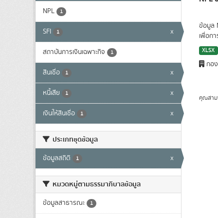
NPL
1
ข้อมูล
SFI
x
1
เพื่อก
XLSX
สถาบันการเงินเฉพาะกิจ
1
กองน
สินเชื่อ
x
1
หนี้เสีย
x
1
คุณสาม
เงินให้สินเชื่อ
x
1
ประเภทชุดข้อมูล
ข้อมูลสถิติ
x
1
หมวดหมู่ตามธรรมาภิบาลข้อมูล
ข้อมูลสาธารณะ
1