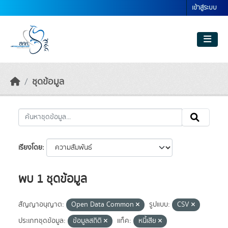
Skip to main content
เข้าสู่ระบบ
ชุดข้อมูล
เรียงโดย
พบ 1 ชุดข้อมูล
สัญญาอนุญาต:
Open Data Common
รูปแบบ:
CSV
ประเภทชุดข้อมูล:
ข้อมูลสถิติ
แท็ค:
หนี้เสีย