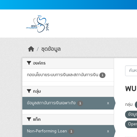
Skip to main content
ชุดข้อมูล
องค์กร
กองนโยบายระบบการเงินและสถาบันการเงิน
1
พบ 
กลุ่ม
ข้อมูลสถาบันการเงินเฉพาะกิจ
x
1
กลุ่ม:
ข้อมู
แท็ค
Ope
Non-Performing Loan
x
1