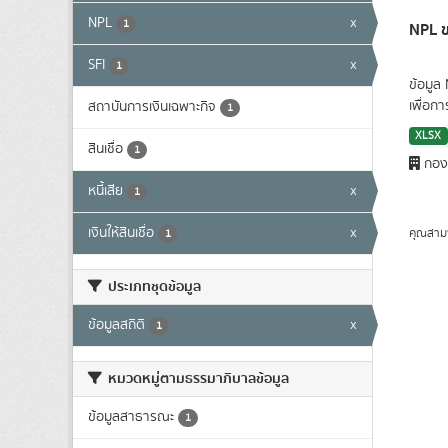
NPL
x
1
NPL ข
SFI
x
1
ข้อมูล
เพื่อก
สถาบันการเงินเฉพาะกิจ
1
XLSX
สินเชื่อ
1
กองน
หนี้เสีย
x
1
เงินให้สินเชื่อ
x
คุณสาม
1
ประเภทชุดข้อมูล
ข้อมูลสถิติ
x
1
หมวดหมู่ตามธรรมาภิบาลข้อมูล
ข้อมูลสาธารณะ
1