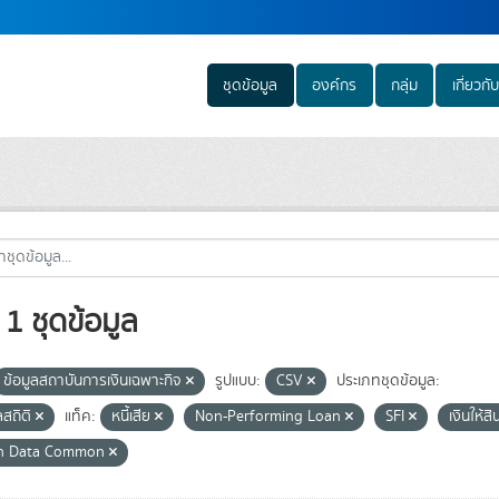
ชุดข้อมูล
องค์กร
กลุ่ม
เกี่ยวกับ
1 ชุดข้อมูล
ข้อมูลสถาบันการเงินเฉพาะกิจ
รูปแบบ:
CSV
ประเภทชุดข้อมูล:
ลสถิติ
แท็ค:
หนี้เสีย
Non-Performing Loan
SFI
เงินให้สิ
n Data Common