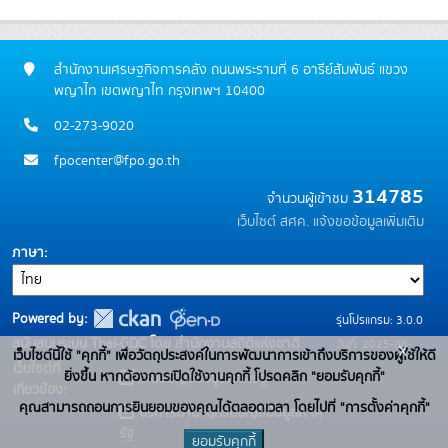
สำนักงานเศรษฐกิจการคลัง ถนนพระรามที่ 6 อารีย์สัมพันธ์ แขวง
พญาไท เขตพญาไท กรุงเทพฯ 10400
02-273-9020
fpocenter@fpo.go.th
314785
จำนวนผู้เข้าชม
เว็บไซต์ สศค.
แจ้งขอข้อมูลเพิ่มเติม
ภาษา
Powered by:
รุ่นโปรแกรม: 3.0.0
สนับสนุนระบบ Thai-GDC โดย สำนักงานสถิติแห่งชาติ
วันที่: 2025-06-
x
เว็บไซต์นี้ใช้ "คุกกี้" เพื่อวัตถุประสงค์ในการพัฒนาการเข้าถึงบริการของผู้ใช้ให้ดี
เว็บไซต์ที่
10
ยิ่งขึ้น หากต้องการเปิดใช้งานคุกกี้ โปรดคลิก "ยอมรับคุกกี้"
ระบบบัญชีข้อมูลภาครัฐ
เกี่ยวข้อง:
คุณสามารถถอนการยินยอมของคุณได้ตลอดเวลา โดยไปที่ "การตั้งค่าคุกกี้"
บริการนามานุกรมบัญชีข้อมูลภาค
รัฐ
ยอมรับคุกกี้