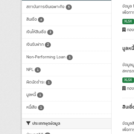
ข้อมูล
สถาบันการเงินเฉพาะกิจ
5
เพื่อก
สินเชื่อ
4
XLSX
กองน
เงินให้สินเชื่อ
3
เงินรับฝาก
2
มูลหน
Non-Performing Loan
1
ข้อมูล
NPL
1
สหกรณ์
XLSX
ผิดนัดชำระ
1
กองน
มูลหนี้
1
สินเช
หนี้เสีย
1
ประเภทชุดข้อมูล
ข้อมูล
เพื่อก