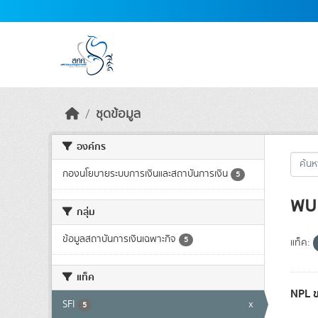
Skip to main content
ชุดข้อมูล
องค์กร
กองนโยบายระบบการเงินและสถาบันการเงิน
5
พบ 
กลุ่ม
ข้อมูลสถาบันการเงินเฉพาะกิจ
5
แท็ค:
แท็ค
NPL ข
SFI
x
5