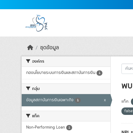
Skip to main content
ชุดข้อมูล
องค์กร
กองนโยบายระบบการเงินและสถาบันการเงิน
1
พบ 
กลุ่ม
ข้อมูลสถาบันการเงินเฉพาะกิจ
x
1
แท็ค:
fals
แท็ค
Non-Performing Loan
1
NPL ข