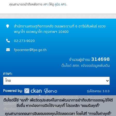
คุณสามารถเข้าถึงคลังทาง
API
(ให้ดู
คู่มือ API
).
สำนักงานเศรษฐกิจการคลัง ถนนพระรามที่ 6 อารีย์สัมพันธ์ แขวง
พญาไท เขตพญาไท กรุงเทพฯ 10400
02-273-9020
fpocenter@fpo.go.th
314698
จำนวนผู้เข้าชม
เว็บไซต์ สศค.
แจ้งขอข้อมูลเพิ่มเติม
ภาษา
Powered by:
รุ่นโปรแกรม: 3.0.0
สนับสนุนระบบ Thai-GDC โดย สำนักงานสถิติแห่งชาติ
วันที่: 2025-06-
x
เว็บไซต์นี้ใช้ "คุกกี้" เพื่อวัตถุประสงค์ในการพัฒนาการเข้าถึงบริการของผู้ใช้ให้ดี
เว็บไซต์ที่
10
ยิ่งขึ้น หากต้องการเปิดใช้งานคุกกี้ โปรดคลิก "ยอมรับคุกกี้"
ระบบบัญชีข้อมูลภาครัฐ
เกี่ยวข้อง:
คุณสามารถถอนการยินยอมของคุณได้ตลอดเวลา โดยไปที่ "การตั้งค่าคุกกี้"
บริการนามานุกรมบัญชีข้อมูลภาค