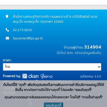
สำนักงานเศรษฐกิจการคลัง ถนนพระรามที่ 6 อารีย์สัมพันธ์ แขวง
พญาไท เขตพญาไท กรุงเทพฯ 10400
02-273-9020
fpocenter@fpo.go.th
314904
จำนวนผู้เข้าชม
เว็บไซต์ สศค.
แจ้งขอข้อมูลเพิ่มเติม
ภาษา
Powered by:
รุ่นโปรแกรม: 3.0.0
สนับสนุนระบบ Thai-GDC โดย สำนักงานสถิติแห่งชาติ
วันที่: 2025-06-
x
เว็บไซต์นี้ใช้ "คุกกี้" เพื่อวัตถุประสงค์ในการพัฒนาการเข้าถึงบริการของผู้ใช้ให้ดี
เว็บไซต์ที่
10
ยิ่งขึ้น หากต้องการเปิดใช้งานคุกกี้ โปรดคลิก "ยอมรับคุกกี้"
ระบบบัญชีข้อมูลภาครัฐ
เกี่ยวข้อง:
คุณสามารถถอนการยินยอมของคุณได้ตลอดเวลา โดยไปที่ "การตั้งค่าคุกกี้"
บริการนามานุกรมบัญชีข้อมูลภาค
รัฐ
ยอมรับคุกกี้