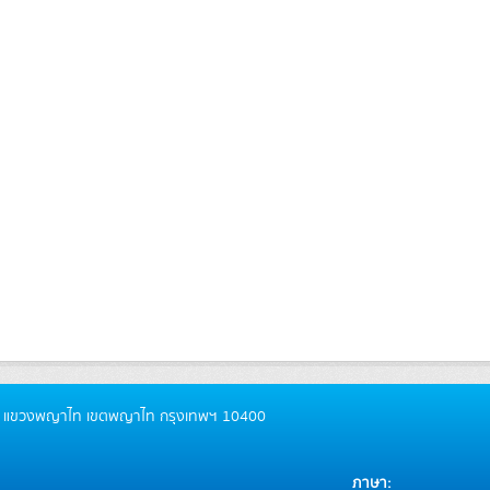
ันธ์ แขวงพญาไท เขตพญาไท กรุงเทพฯ 10400
ภาษา