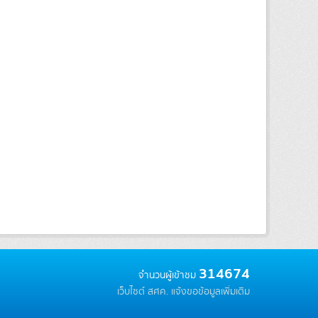
314674
จำนวนผู้เข้าชม
เว็บไซต์ สศค.
แจ้งขอข้อมูลเพิ่มเติม