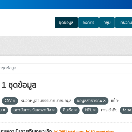
ชุดข้อมูล
องค์กร
กลุ่ม
เกี่ยวกับ
1 ชุดข้อมูล
:
CSV
หมวดหมู่ตามธรรมาภิบาลข้อมูล:
ข้อมูลสาธารณะ
แท็ค:
ีย
สถาบันการเงินเฉพาะกิจ
สินเชื่อ
NPL
การเข้าถึง:
fals
องสถาบันการเงินเฉพาะกิจ
7651 total views
32 recent views