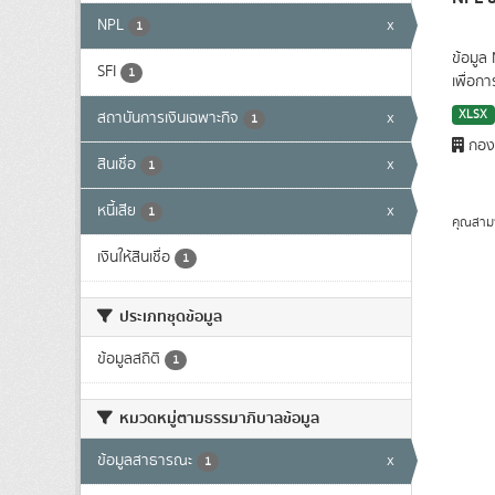
NPL
x
1
ข้อมูล
SFI
1
เพื่อก
XLSX
สถาบันการเงินเฉพาะกิจ
x
1
กองน
สินเชื่อ
x
1
หนี้เสีย
x
1
คุณสาม
เงินให้สินเชื่อ
1
ประเภทชุดข้อมูล
ข้อมูลสถิติ
1
หมวดหมู่ตามธรรมาภิบาลข้อมูล
ข้อมูลสาธารณะ
x
1