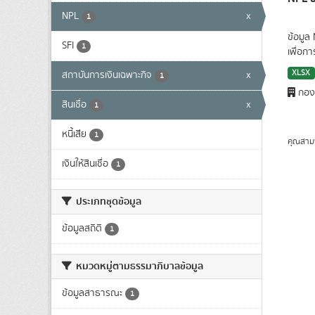
NPL
x
1
ข้อมูล
SFI
1
เพื่อก
XLSX
สถาบันการเงินเฉพาะกิจ
x
1
กองน
สินเชื่อ
x
1
หนี้เสีย
1
คุณสาม
เงินให้สินเชื่อ
1
ประเภทชุดข้อมูล
ข้อมูลสถิติ
1
หมวดหมู่ตามธรรมาภิบาลข้อมูล
ข้อมูลสาธารณะ
1