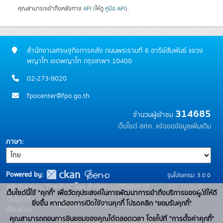
คุณสามารถเข้าถึงคลังทาง
API
(ให้ดู
คู่มือ API
).
สำนักงานเศรษฐกิจการคลัง ถนนพระรามที่ 6 อารีย์สัมพันธ์ แขวง
พญาไท เขตพญาไท กรุงเทพฯ 10400
02-273-9020
fpocenter@fpo.go.th
314685
จำนวนผู้เข้าชม
เว็บไซต์ สศค.
แจ้งขอข้อมูลเพิ่มเติม
ภาษา
Powered by:
รุ่นโปรแกรม: 3.0.0
สนับสนุนระบบ Thai-GDC โดย สำนักงานสถิติแห่งชาติ
วันที่: 2025-06-
x
เว็บไซต์นี้ใช้ "คุกกี้" เพื่อวัตถุประสงค์ในการพัฒนาการเข้าถึงบริการของผู้ใช้ให้ดี
เว็บไซต์ที่
10
ยิ่งขึ้น หากต้องการเปิดใช้งานคุกกี้ โปรดคลิก "ยอมรับคุกกี้"
ระบบบัญชีข้อมูลภาครัฐ
เกี่ยวข้อง:
คุณสามารถถอนการยินยอมของคุณได้ตลอดเวลา โดยไปที่ "การตั้งค่าคุกกี้"
บริการนามานุกรมบัญชีข้อมูลภาค