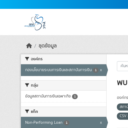
Skip to main content
ชุดข้อมูล
องค์กร
กองนโยบายระบบการเงินและสถาบันการเงิน
x
1
พบ 
กลุ่ม
ข้อมูลสถาบันการเงินเฉพาะกิจ
1
องค์กร
สถาบ
แท็ค
CSV
Non-Performing Loan
x
1