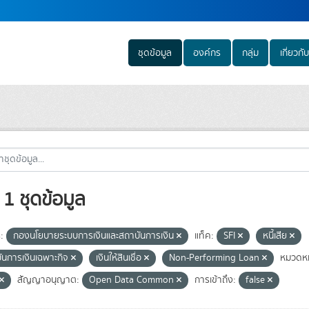
ชุดข้อมูล
องค์กร
กลุ่ม
เกี่ยวกับ
1 ชุดข้อมูล
:
กองนโยบายระบบการเงินและสถาบันการเงิน
แท็ค:
SFI
หนี้เสีย
ันการเงินเฉพาะกิจ
เงินให้สินเชื่อ
Non-Performing Loan
หมวดหม
สัญญาอนุญาต:
Open Data Common
การเข้าถึง:
false