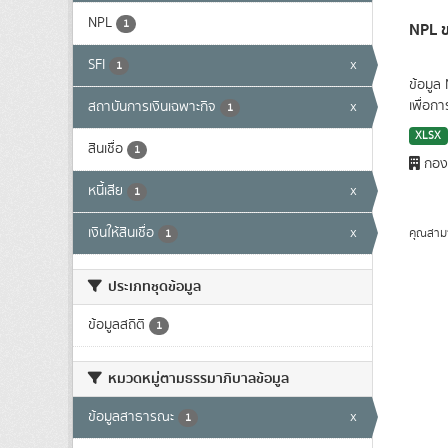
NPL
1
NPL ข
SFI
x
1
ข้อมูล
เพื่อก
สถาบันการเงินเฉพาะกิจ
x
1
XLSX
สินเชื่อ
1
กองน
หนี้เสีย
x
1
เงินให้สินเชื่อ
x
คุณสาม
1
ประเภทชุดข้อมูล
ข้อมูลสถิติ
1
หมวดหมู่ตามธรรมาภิบาลข้อมูล
ข้อมูลสาธารณะ
x
1