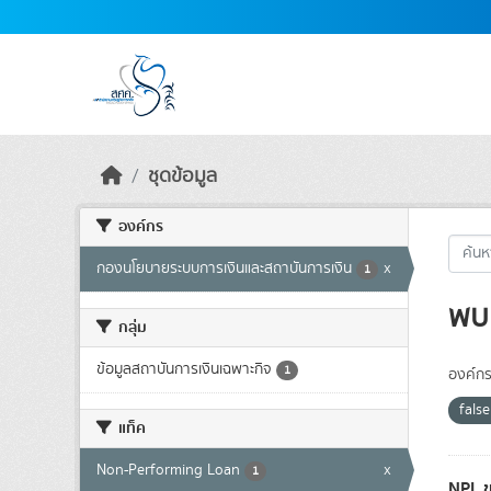
Skip to main content
ชุดข้อมูล
องค์กร
กองนโยบายระบบการเงินและสถาบันการเงิน
x
1
พบ 
กลุ่ม
ข้อมูลสถาบันการเงินเฉพาะกิจ
1
องค์กร
fals
แท็ค
Non-Performing Loan
x
1
NPL ข