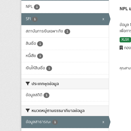
NPL
1
NPL ข
SFI
x
1
ข้อมูล
เพื่อก
สถาบันการเงินเฉพาะกิจ
1
XLSX
สินเชื่อ
1
กองน
หนี้เสีย
1
เงินให้สินเชื่อ
คุณสาม
1
ประเภทชุดข้อมูล
ข้อมูลสถิติ
1
หมวดหมู่ตามธรรมาภิบาลข้อมูล
ข้อมูลสาธารณะ
x
1