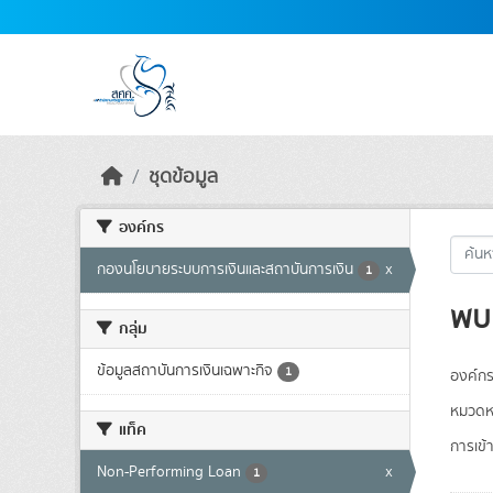
Skip to main content
ชุดข้อมูล
องค์กร
กองนโยบายระบบการเงินและสถาบันการเงิน
x
1
พบ 
กลุ่ม
ข้อมูลสถาบันการเงินเฉพาะกิจ
1
องค์กร
หมวดหม
แท็ค
การเข้า
Non-Performing Loan
x
1