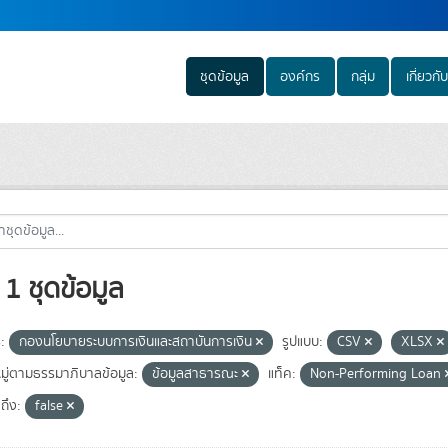
ชุดข้อมูล
องค์กร
กลุ่ม
เกี่ยวกับ
1 ชุดข้อมูล
:
กองนโยบายระบบการเงินและสถาบันการเงิน
รูปแบบ:
CSV
XLSX
ู่ตามธรรมาภิบาลข้อมูล:
ข้อมูลสาธารณะ
แท็ค:
Non-Performing Loan
ถึง:
false