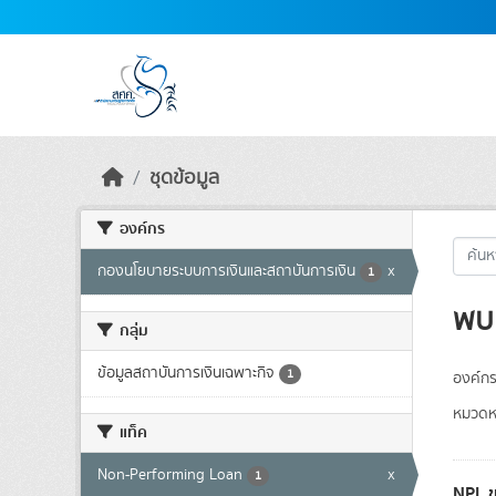
Skip to main content
ชุดข้อมูล
องค์กร
กองนโยบายระบบการเงินและสถาบันการเงิน
x
1
พบ 
กลุ่ม
ข้อมูลสถาบันการเงินเฉพาะกิจ
1
องค์กร
หมวดหม
แท็ค
Non-Performing Loan
x
1
NPL ข