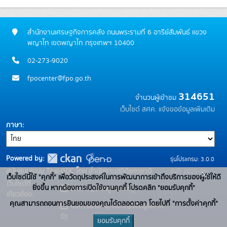
สำนักงานเศรษฐกิจการคลัง ถนนพระรามที่ 6 อารีย์สัมพันธ์ แขวง
พญาไท เขตพญาไท กรุงเทพฯ 10400
02-273-9020
fpocenter@fpo.go.th
314651
จำนวนผู้เข้าชม
เว็บไซต์ สศค.
แจ้งขอข้อมูลเพิ่มเติม
ภาษา
Powered by:
รุ่นโปรแกรม: 3.0.0
สนับสนุนระบบ Thai-GDC โดย สำนักงานสถิติแห่งชาติ
วันที่: 2025-06-
x
เว็บไซต์นี้ใช้ "คุกกี้" เพื่อวัตถุประสงค์ในการพัฒนาการเข้าถึงบริการของผู้ใช้ให้ดี
เว็บไซต์ที่
10
ยิ่งขึ้น หากต้องการเปิดใช้งานคุกกี้ โปรดคลิก "ยอมรับคุกกี้"
ระบบบัญชีข้อมูลภาครัฐ
เกี่ยวข้อง:
คุณสามารถถอนการยินยอมของคุณได้ตลอดเวลา โดยไปที่ "การตั้งค่าคุกกี้"
บริการนามานุกรมบัญชีข้อมูลภาค
รัฐ
ยอมรับคุกกี้