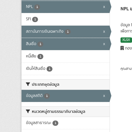
NPL
x
1
NPL ข
SFI
1
ข้อมูล
เพื่อก
สถาบันการเงินเฉพาะกิจ
x
1
XLSX
สินเชื่อ
x
1
กองน
หนี้เสีย
1
เงินให้สินเชื่อ
คุณสาม
1
ประเภทชุดข้อมูล
ข้อมูลสถิติ
x
1
หมวดหมู่ตามธรรมาภิบาลข้อมูล
ข้อมูลสาธารณะ
1