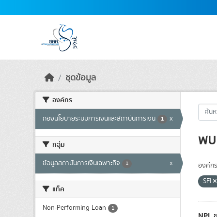
Skip to main content
ชุดข้อมูล
องค์กร
กองนโยบายระบบการเงินและสถาบันการเงิน
x
1
พบ 
กลุ่ม
ข้อมูลสถาบันการเงินเฉพาะกิจ
x
1
องค์กร
SFI
แท็ค
Non-Performing Loan
1
NPL ข