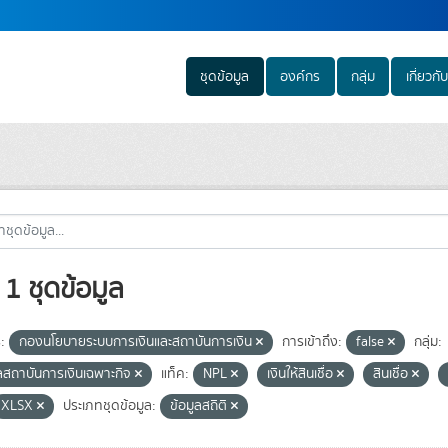
ชุดข้อมูล
องค์กร
กลุ่ม
เกี่ยวกับ
1 ชุดข้อมูล
:
กองนโยบายระบบการเงินและสถาบันการเงิน
การเข้าถึง:
false
กลุ่ม:
ูลสถาบันการเงินเฉพาะกิจ
แท็ค:
NPL
เงินให้สินเชื่อ
สินเชื่อ
XLSX
ประเภทชุดข้อมูล:
ข้อมูลสถิติ