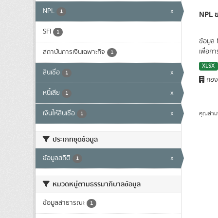
NPL
x
1
NPL ข
SFI
1
ข้อมูล
เพื่อก
สถาบันการเงินเฉพาะกิจ
1
XLSX
สินเชื่อ
x
1
กองน
หนี้เสีย
x
1
เงินให้สินเชื่อ
x
คุณสาม
1
ประเภทชุดข้อมูล
ข้อมูลสถิติ
x
1
หมวดหมู่ตามธรรมาภิบาลข้อมูล
ข้อมูลสาธารณะ
1