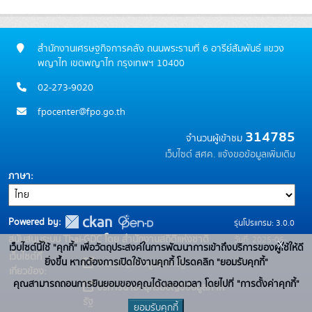
สำนักงานเศรษฐกิจการคลัง ถนนพระรามที่ 6 อารีย์สัมพันธ์ แขวง
พญาไท เขตพญาไท กรุงเทพฯ 10400
02-273-9020
fpocenter@fpo.go.th
314785
จำนวนผู้เข้าชม
เว็บไซต์ สศค.
แจ้งขอข้อมูลเพิ่มเติม
ภาษา
Powered by:
รุ่นโปรแกรม: 3.0.0
สนับสนุนระบบ Thai-GDC โดย สำนักงานสถิติแห่งชาติ
วันที่: 2025-06-
x
เว็บไซต์นี้ใช้ "คุกกี้" เพื่อวัตถุประสงค์ในการพัฒนาการเข้าถึงบริการของผู้ใช้ให้ดี
เว็บไซต์ที่
10
ยิ่งขึ้น หากต้องการเปิดใช้งานคุกกี้ โปรดคลิก "ยอมรับคุกกี้"
ระบบบัญชีข้อมูลภาครัฐ
เกี่ยวข้อง:
คุณสามารถถอนการยินยอมของคุณได้ตลอดเวลา โดยไปที่ "การตั้งค่าคุกกี้"
บริการนามานุกรมบัญชีข้อมูลภาค
รัฐ
ยอมรับคุกกี้