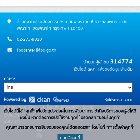
สำนักงานเศรษฐกิจการคลัง ถนนพระรามที่ 6 อารีย์สัมพันธ์ แขวง
พญาไท เขตพญาไท กรุงเทพฯ 10400
02-273-9020
fpocenter@fpo.go.th
314774
จำนวนผู้เข้าชม
เว็บไซต์ สศค.
แจ้งขอข้อมูลเพิ่มเติม
ภาษา
Powered by:
รุ่นโปรแกรม: 3.0.0
สนับสนุนระบบ Thai-GDC โดย สำนักงานสถิติแห่งชาติ
วันที่: 2025-06-
x
เว็บไซต์นี้ใช้ "คุกกี้" เพื่อวัตถุประสงค์ในการพัฒนาการเข้าถึงบริการของผู้ใช้ให้ดี
เว็บไซต์ที่
10
ยิ่งขึ้น หากต้องการเปิดใช้งานคุกกี้ โปรดคลิก "ยอมรับคุกกี้"
ระบบบัญชีข้อมูลภาครัฐ
เกี่ยวข้อง:
คุณสามารถถอนการยินยอมของคุณได้ตลอดเวลา โดยไปที่ "การตั้งค่าคุกกี้"
บริการนามานุกรมบัญชีข้อมูลภาค
รัฐ
ยอมรับคุกกี้