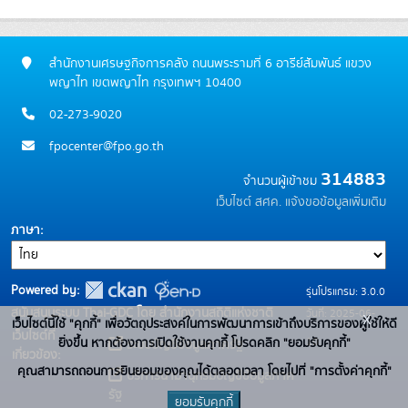
สำนักงานเศรษฐกิจการคลัง ถนนพระรามที่ 6 อารีย์สัมพันธ์ แขวง
พญาไท เขตพญาไท กรุงเทพฯ 10400
02-273-9020
fpocenter@fpo.go.th
314883
จำนวนผู้เข้าชม
เว็บไซต์ สศค.
แจ้งขอข้อมูลเพิ่มเติม
ภาษา
Powered by:
รุ่นโปรแกรม: 3.0.0
สนับสนุนระบบ Thai-GDC โดย สำนักงานสถิติแห่งชาติ
วันที่: 2025-06-
x
เว็บไซต์นี้ใช้ "คุกกี้" เพื่อวัตถุประสงค์ในการพัฒนาการเข้าถึงบริการของผู้ใช้ให้ดี
เว็บไซต์ที่
10
ยิ่งขึ้น หากต้องการเปิดใช้งานคุกกี้ โปรดคลิก "ยอมรับคุกกี้"
ระบบบัญชีข้อมูลภาครัฐ
เกี่ยวข้อง:
คุณสามารถถอนการยินยอมของคุณได้ตลอดเวลา โดยไปที่ "การตั้งค่าคุกกี้"
บริการนามานุกรมบัญชีข้อมูลภาค
รัฐ
ยอมรับคุกกี้