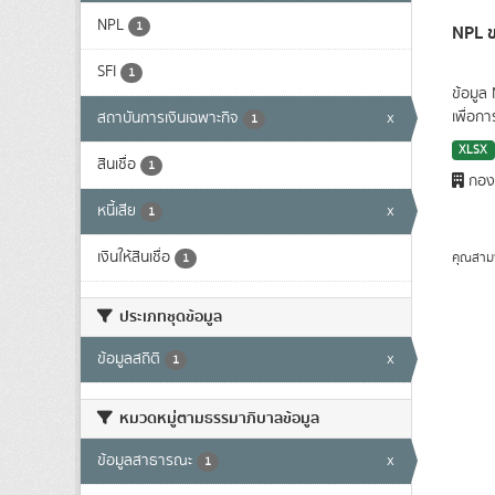
NPL
1
NPL ข
SFI
1
ข้อมูล
เพื่อก
สถาบันการเงินเฉพาะกิจ
x
1
XLSX
สินเชื่อ
1
กองน
หนี้เสีย
x
1
เงินให้สินเชื่อ
คุณสาม
1
ประเภทชุดข้อมูล
ข้อมูลสถิติ
x
1
หมวดหมู่ตามธรรมาภิบาลข้อมูล
ข้อมูลสาธารณะ
x
1