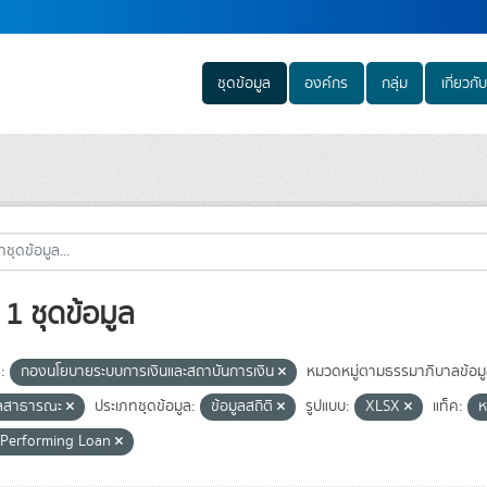
ชุดข้อมูล
องค์กร
กลุ่ม
เกี่ยวกับ
1 ชุดข้อมูล
:
กองนโยบายระบบการเงินและสถาบันการเงิน
หมวดหมู่ตามธรรมาภิบาลข้อมู
ูลสาธารณะ
ประเภทชุดข้อมูล:
ข้อมูลสถิติ
รูปแบบ:
XLSX
แท็ค:
ห
Performing Loan