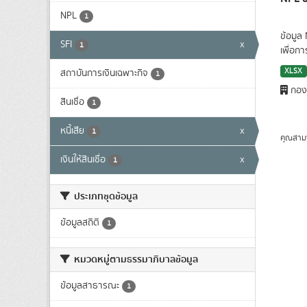
NPL
1
ข้อมูล
SFI
x
1
เพื่อก
XLSX
สถาบันการเงินเฉพาะกิจ
1
กองน
สินเชื่อ
1
หนี้เสีย
x
1
คุณสาม
เงินให้สินเชื่อ
x
1
ประเภทชุดข้อมูล
ข้อมูลสถิติ
1
หมวดหมู่ตามธรรมาภิบาลข้อมูล
ข้อมูลสาธารณะ
1