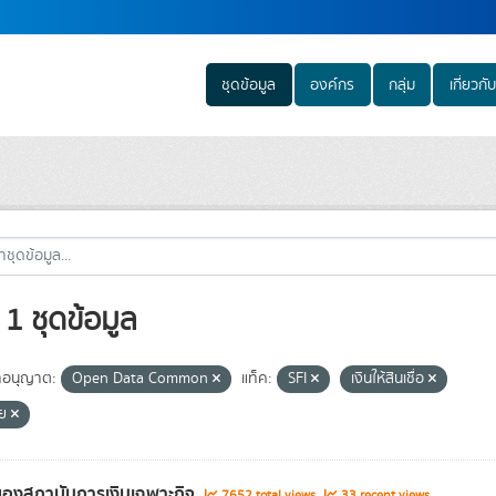
ชุดข้อมูล
องค์กร
กลุ่ม
เกี่ยวกับ
1 ชุดข้อมูล
อนุญาต:
Open Data Common
แท็ค:
SFI
เงินให้สินเชื่อ
ีย
องสถาบันการเงินเฉพาะกิจ
7652 total views
33 recent views