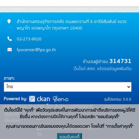
สำนักงานเศรษฐกิจการคลัง ถนนพระรามที่ 6 อารีย์สัมพันธ์ แขวง
พญาไท เขตพญาไท กรุงเทพฯ 10400
02-273-9020
fpocenter@fpo.go.th
314731
จำนวนผู้เข้าชม
เว็บไซต์ สศค.
แจ้งขอข้อมูลเพิ่มเติม
ภาษา
Powered by:
รุ่นโปรแกรม: 3.0.0
สนับสนุนระบบ Thai-GDC โดย สำนักงานสถิติแห่งชาติ
วันที่: 2025-06-
x
เว็บไซต์นี้ใช้ "คุกกี้" เพื่อวัตถุประสงค์ในการพัฒนาการเข้าถึงบริการของผู้ใช้ให้ดี
เว็บไซต์ที่
10
ยิ่งขึ้น หากต้องการเปิดใช้งานคุกกี้ โปรดคลิก "ยอมรับคุกกี้"
ระบบบัญชีข้อมูลภาครัฐ
เกี่ยวข้อง:
คุณสามารถถอนการยินยอมของคุณได้ตลอดเวลา โดยไปที่ "การตั้งค่าคุกกี้"
บริการนามานุกรมบัญชีข้อมูลภาค
รัฐ
ยอมรับคุกกี้