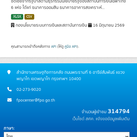
ชดเชยจากรัฐบาลตามธุรกรรมนโยบายรัฐของสถาบันการเงินเฉพาะกิจ
6 แห่ง ได้แก่ ธนาคารออมสิน ธนาคารอาคารสงเคราะห์...
XLSX
CSV
กองนโยบายระบบการเงินและสถาบันการเงิน
16 มิถุนายน 2569
คุณสามารถเข้าถึงคลังทาง
API
(ให้ดู
คู่มือ API
).
สำนักงานเศรษฐกิจการคลัง ถนนพระรามที่ 6 อารีย์สัมพันธ์ แขวง
พญาไท เขตพญาไท กรุงเทพฯ 10400
02-273-9020
fpocenter@fpo.go.th
314794
จำนวนผู้เข้าชม
เว็บไซต์ สศค.
แจ้งขอข้อมูลเพิ่มเติม
ภาษา