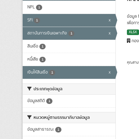
NPL
1
ข้อมูล
SFI
x
1
เพื่อก
XLSX
สถาบันการเงินเฉพาะกิจ
x
1
กองน
สินเชื่อ
1
หนี้เสีย
1
คุณสาม
เงินให้สินเชื่อ
x
1
ประเภทชุดข้อมูล
ข้อมูลสถิติ
1
หมวดหมู่ตามธรรมาภิบาลข้อมูล
ข้อมูลสาธารณะ
1