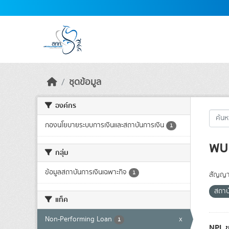
Skip to main content
ชุดข้อมูล
องค์กร
กองนโยบายระบบการเงินและสถาบันการเงิน
1
พบ 
กลุ่ม
ข้อมูลสถาบันการเงินเฉพาะกิจ
1
สัญญา
สถาบ
แท็ค
Non-Performing Loan
x
1
NPL ข