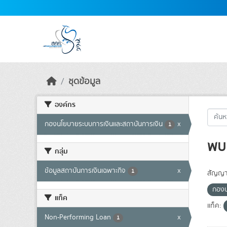
Skip to main content
ชุดข้อมูล
องค์กร
กองนโยบายระบบการเงินและสถาบันการเงิน
x
1
พบ 
กลุ่ม
ข้อมูลสถาบันการเงินเฉพาะกิจ
x
1
สัญญา
กองน
แท็ค
แท็ค:
Non-Performing Loan
x
1