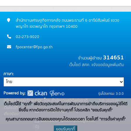
สำนักงานเศรษฐกิจการคลัง ถนนพระรามที่ 6 อารีย์สัมพันธ์ แขวง
พญาไท เขตพญาไท กรุงเทพฯ 10400
02-273-9020
fpocenter@fpo.go.th
314651
จำนวนผู้เข้าชม
เว็บไซต์ สศค.
แจ้งขอข้อมูลเพิ่มเติม
ภาษา
Powered by:
รุ่นโปรแกรม: 3.0.0
สนับสนุนระบบ Thai-GDC โดย สำนักงานสถิติแห่งชาติ
วันที่: 2025-06-
x
เว็บไซต์นี้ใช้ "คุกกี้" เพื่อวัตถุประสงค์ในการพัฒนาการเข้าถึงบริการของผู้ใช้ให้ดี
เว็บไซต์ที่
10
ยิ่งขึ้น หากต้องการเปิดใช้งานคุกกี้ โปรดคลิก "ยอมรับคุกกี้"
ระบบบัญชีข้อมูลภาครัฐ
เกี่ยวข้อง:
คุณสามารถถอนการยินยอมของคุณได้ตลอดเวลา โดยไปที่ "การตั้งค่าคุกกี้"
บริการนามานุกรมบัญชีข้อมูลภาค
รัฐ
ยอมรับคุกกี้