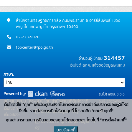
สำนักงานเศรษฐกิจการคลัง ถนนพระรามที่ 6 อารีย์สัมพันธ์ แขวง
พญาไท เขตพญาไท กรุงเทพฯ 10400
02-273-9020
fpocenter@fpo.go.th
314457
จำนวนผู้เข้าชม
เว็บไซต์ สศค.
แจ้งขอข้อมูลเพิ่มเติม
ภาษา
Powered by:
รุ่นโปรแกรม: 3.0.0
สนับสนุนระบบ Thai-GDC โดย สำนักงานสถิติแห่งชาติ
วันที่: 2025-06-
x
เว็บไซต์นี้ใช้ "คุกกี้" เพื่อวัตถุประสงค์ในการพัฒนาการเข้าถึงบริการของผู้ใช้ให้ดี
เว็บไซต์ที่
10
ยิ่งขึ้น หากต้องการเปิดใช้งานคุกกี้ โปรดคลิก "ยอมรับคุกกี้"
ระบบบัญชีข้อมูลภาครัฐ
เกี่ยวข้อง:
คุณสามารถถอนการยินยอมของคุณได้ตลอดเวลา โดยไปที่ "การตั้งค่าคุกกี้"
บริการนามานุกรมบัญชีข้อมูลภาค
รัฐ
ยอมรับคุกกี้