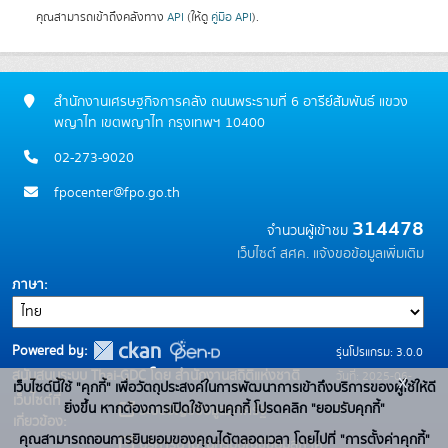
คุณสามารถเข้าถึงคลังทาง
API
(ให้ดู
คู่มือ API
).
สำนักงานเศรษฐกิจการคลัง ถนนพระรามที่ 6 อารีย์สัมพันธ์ แขวง
พญาไท เขตพญาไท กรุงเทพฯ 10400
02-273-9020
fpocenter@fpo.go.th
314478
จำนวนผู้เข้าชม
เว็บไซต์ สศค.
แจ้งขอข้อมูลเพิ่มเติม
ภาษา
Powered by:
รุ่นโปรแกรม: 3.0.0
สนับสนุนระบบ Thai-GDC โดย สำนักงานสถิติแห่งชาติ
วันที่: 2025-06-
x
เว็บไซต์นี้ใช้ "คุกกี้" เพื่อวัตถุประสงค์ในการพัฒนาการเข้าถึงบริการของผู้ใช้ให้ดี
เว็บไซต์ที่
10
ยิ่งขึ้น หากต้องการเปิดใช้งานคุกกี้ โปรดคลิก "ยอมรับคุกกี้"
ระบบบัญชีข้อมูลภาครัฐ
เกี่ยวข้อง:
คุณสามารถถอนการยินยอมของคุณได้ตลอดเวลา โดยไปที่ "การตั้งค่าคุกกี้"
บริการนามานุกรมบัญชีข้อมูลภาค