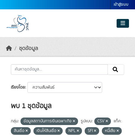
Skip to main content
เข้าสู่ระบบ
ชุดข้อมูล
เรียงโดย
พบ 1 ชุดข้อมูล
กลุ่ม:
ข้อมูลสถาบันการเงินเฉพาะกิจ
รูปแบบ:
CSV
แท็ค:
สินเชื่อ
เงินให้สินเชื่อ
NPL
SFI
หนี้เสีย