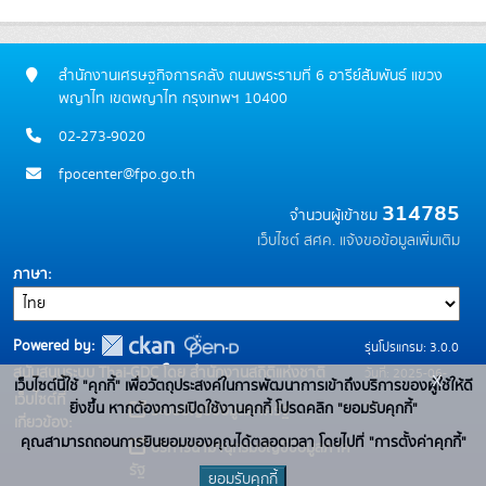
สำนักงานเศรษฐกิจการคลัง ถนนพระรามที่ 6 อารีย์สัมพันธ์ แขวง
พญาไท เขตพญาไท กรุงเทพฯ 10400
02-273-9020
fpocenter@fpo.go.th
314785
จำนวนผู้เข้าชม
เว็บไซต์ สศค.
แจ้งขอข้อมูลเพิ่มเติม
ภาษา
Powered by:
รุ่นโปรแกรม: 3.0.0
สนับสนุนระบบ Thai-GDC โดย สำนักงานสถิติแห่งชาติ
วันที่: 2025-06-
x
เว็บไซต์นี้ใช้ "คุกกี้" เพื่อวัตถุประสงค์ในการพัฒนาการเข้าถึงบริการของผู้ใช้ให้ดี
เว็บไซต์ที่
10
ยิ่งขึ้น หากต้องการเปิดใช้งานคุกกี้ โปรดคลิก "ยอมรับคุกกี้"
ระบบบัญชีข้อมูลภาครัฐ
เกี่ยวข้อง:
คุณสามารถถอนการยินยอมของคุณได้ตลอดเวลา โดยไปที่ "การตั้งค่าคุกกี้"
บริการนามานุกรมบัญชีข้อมูลภาค
รัฐ
ยอมรับคุกกี้