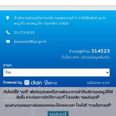
สำนักงานเศรษฐกิจการคลัง ถนนพระรามที่ 6 อารีย์สัมพันธ์ แขวง
พญาไท เขตพญาไท กรุงเทพฯ 10400
02-273-9020
fpocenter@fpo.go.th
314523
จำนวนผู้เข้าชม
เว็บไซต์ สศค.
แจ้งขอข้อมูลเพิ่มเติม
ภาษา
Powered by:
รุ่นโปรแกรม: 3.0.0
สนับสนุนระบบ Thai-GDC โดย สำนักงานสถิติแห่งชาติ
วันที่: 2025-06-
x
เว็บไซต์นี้ใช้ "คุกกี้" เพื่อวัตถุประสงค์ในการพัฒนาการเข้าถึงบริการของผู้ใช้ให้ดี
เว็บไซต์ที่
10
ยิ่งขึ้น หากต้องการเปิดใช้งานคุกกี้ โปรดคลิก "ยอมรับคุกกี้"
ระบบบัญชีข้อมูลภาครัฐ
เกี่ยวข้อง:
คุณสามารถถอนการยินยอมของคุณได้ตลอดเวลา โดยไปที่ "การตั้งค่าคุกกี้"
บริการนามานุกรมบัญชีข้อมูลภาค
รัฐ
ยอมรับคุกกี้