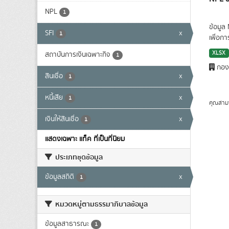
NPL
1
ข้อมูล
SFI
x
1
เพื่อก
XLSX
สถาบันการเงินเฉพาะกิจ
1
กองน
สินเชื่อ
x
1
หนี้เสีย
x
1
คุณสาม
เงินให้สินเชื่อ
x
1
แสดงเฉพาะ แท็ค ที่เป็นที่นิยม
ประเภทชุดข้อมูล
ข้อมูลสถิติ
x
1
หมวดหมู่ตามธรรมาภิบาลข้อมูล
ข้อมูลสาธารณะ
1