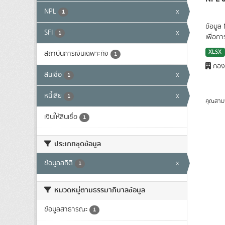
NPL
x
1
ข้อมูล
SFI
x
1
เพื่อก
XLSX
สถาบันการเงินเฉพาะกิจ
1
กองน
สินเชื่อ
x
1
หนี้เสีย
x
1
คุณสาม
เงินให้สินเชื่อ
1
ประเภทชุดข้อมูล
ข้อมูลสถิติ
x
1
หมวดหมู่ตามธรรมาภิบาลข้อมูล
ข้อมูลสาธารณะ
1