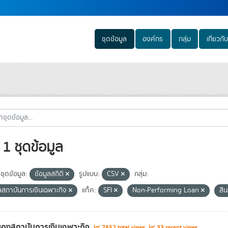
ชุดข้อมูล
องค์กร
กลุ่ม
เกี่ยวกับ
1 ชุดข้อมูล
ชุดข้อมูล:
ข้อมูลสถิติ
รูปแบบ:
CSV
กลุ่ม:
ูลสถาบันการเงินเฉพาะกิจ
แท็ค:
SFI
Non-Performing Loan
สิน
องสถาบันการเงินเฉพาะกิจ
7652 total views
33 recent views