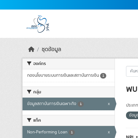
Skip to main content
ชุดข้อมูล
องค์กร
กองนโยบายระบบการเงินและสถาบันการเงิน
1
พบ 
กลุ่ม
ข้อมูลสถาบันการเงินเฉพาะกิจ
x
1
ประเภท
ข้อม
แท็ค
Non-Performing Loan
x
1
NPL ข