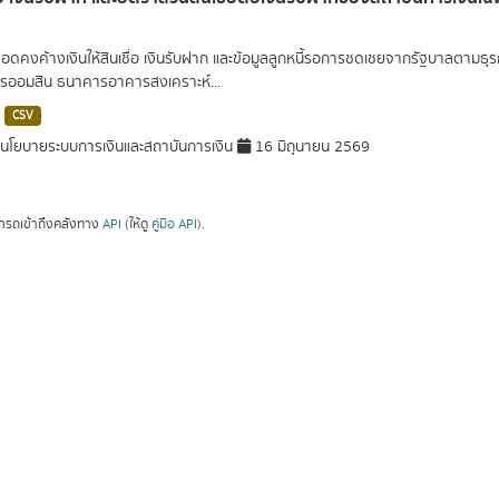
ยอดคงค้างเงินให้สินเชื่อ เงินรับฝาก และข้อมูลลูกหนี้รอการชดเชยจากรัฐบาลตามธุ
ออมสิน ธนาคารอาคารสงเคราะห์...
CSV
โยบายระบบการเงินและสถาบันการเงิน
16 มิถุนายน 2569
ารถเข้าถึงคลังทาง
API
(ให้ดู
คู่มือ API
).