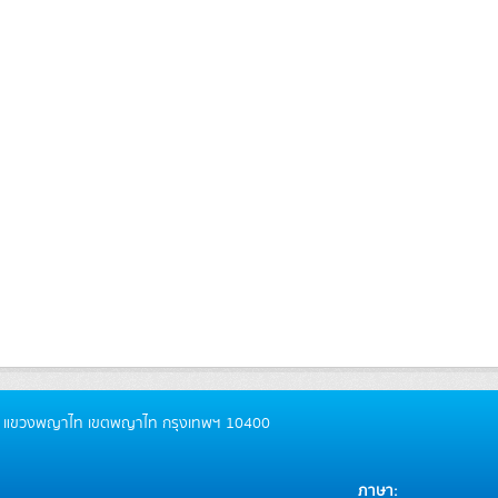
ันธ์ แขวงพญาไท เขตพญาไท กรุงเทพฯ 10400
ภาษา