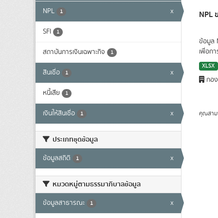
NPL
x
1
NPL ข
SFI
1
ข้อมูล
เพื่อก
สถาบันการเงินเฉพาะกิจ
1
XLSX
สินเชื่อ
x
1
กองน
หนี้เสีย
1
เงินให้สินเชื่อ
x
คุณสาม
1
ประเภทชุดข้อมูล
ข้อมูลสถิติ
x
1
หมวดหมู่ตามธรรมาภิบาลข้อมูล
ข้อมูลสาธารณะ
x
1