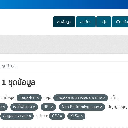
ชุดข้อมูล
องค์กร
กลุ่ม
เกี่ยวกับ
1 ชุดข้อมูล
ชุดข้อมูล:
ข้อมูลสถิติ
กลุ่ม:
ข้อมูลสถาบันการเงินเฉพาะกิจ
แท็ค:
่อ
เงินให้สินเชื่อ
NPL
Non-Performing Loan
สัญญาอนุญ
ข้อมูลสาธารณะ
รูปแบบ:
CSV
XLSX