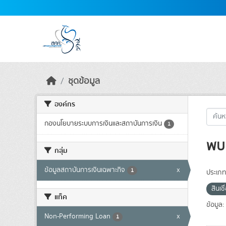
Skip to main content
ชุดข้อมูล
องค์กร
กองนโยบายระบบการเงินและสถาบันการเงิน
1
พบ 
กลุ่ม
ข้อมูลสถาบันการเงินเฉพาะกิจ
x
1
ประเภท
สินเชื
แท็ค
ข้อมูล:
Non-Performing Loan
x
1