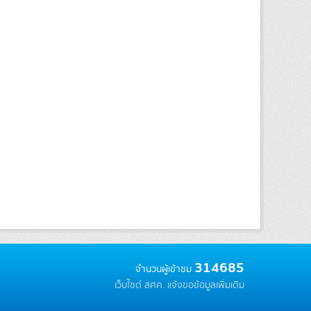
314685
จำนวนผู้เข้าชม
เว็บไซต์ สศค.
แจ้งขอข้อมูลเพิ่มเติม