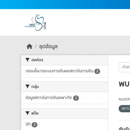
Skip to main content
ชุดข้อมูล
องค์กร
กองนโยบายระบบการเงินและสถาบันการเงิน
2
พบ 
กลุ่ม
ข้อมูลสถาบันการเงินเฉพาะกิจ
2
หมวดหม
สถาบ
แท็ค
SFI
2
เงินร