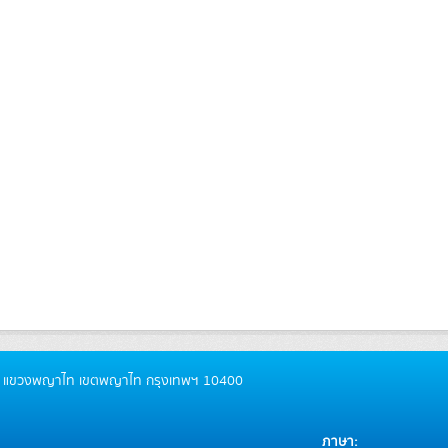
ันธ์ แขวงพญาไท เขตพญาไท กรุงเทพฯ 10400
ภาษา