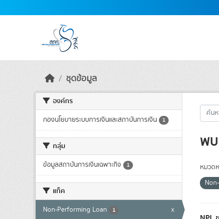
Skip to main content
ชุดข้อมูล
องค์กร
กองนโยบายระบบการเงินและสถาบันการเงิน
1
พบ 
กลุ่ม
ข้อมูลสถาบันการเงินเฉพาะกิจ
1
หมวดหม
Non-
แท็ค
Non-Performing Loan
x
1
NPL ข