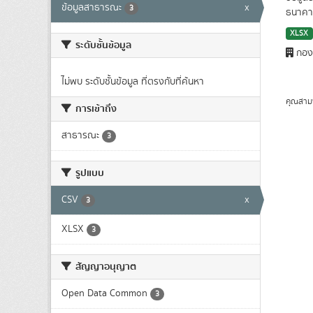
ข้อมูลสาธารณะ
x
3
ธนาคาร
XLSX
ระดับชั้นข้อมูล
กองน
ไม่พบ ระดับชั้นข้อมูล ที่ตรงกับที่ค้นหา
คุณสาม
การเข้าถึง
สาธารณะ
3
รูปแบบ
CSV
x
3
XLSX
3
สัญญาอนุญาต
Open Data Common
3