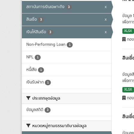
สถาบันการเงินเฉพาะกิจ
x
3
ข้อมูล
สินเชื่อ
x
3
เพื่อก
XLSX
เงินให้สินเชื่อ
x
3
กองน
Non-Performing Loan
1
NPL
สินเช
1
หนี้เสีย
1
ข้อมูล
เพื่อก
เงินรับฝาก
1
XLSX
ประเภทชุดข้อมูล
กองน
ข้อมูลสถิติ
3
สินเช
หมวดหมู่ตามธรรมาภิบาลข้อมูล
ข้อมูล