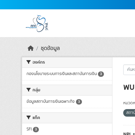
Skip to main content
ชุดข้อมูล
องค์กร
กองนโยบายระบบการเงินและสถาบันการเงิน
3
พบ 
กลุ่ม
ข้อมูลสถาบันการเงินเฉพาะกิจ
3
หมวดหม
สถาบ
แท็ค
SFI
3
NPL ข