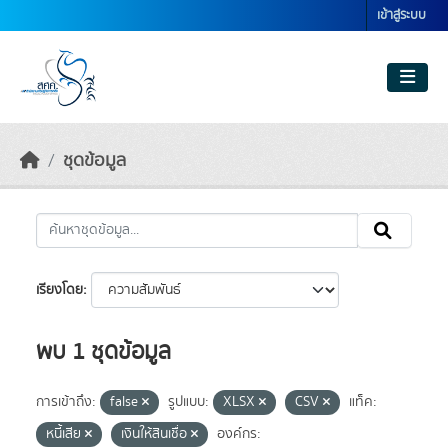
Skip to main content
เข้าสู่ระบบ
ชุดข้อมูล
เรียงโดย
พบ 1 ชุดข้อมูล
การเข้าถึง:
false
รูปแบบ:
XLSX
CSV
แท็ค:
หนี้เสีย
เงินให้สินเชื่อ
องค์กร: